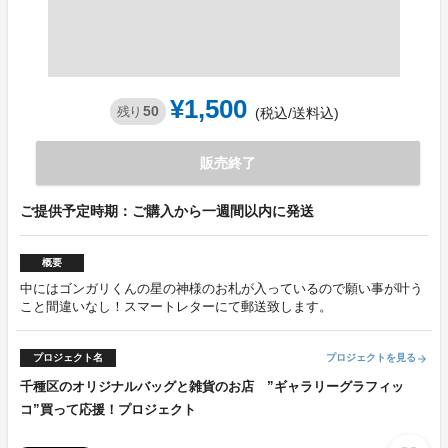
¥1,500
50
残り
(税込/送料込)
販売終了
ご提供予定時期：ご購入から一週間以内に発送
概要
中にはゴンガリくんの星の神様のお札が入っているので願い事が叶う
こと間違いなし！スマートレターにて郵送致します。
プロジェクト名
プロジェクトを見る
arrow_forward
千種区のオリジナルバッグと雑貨のお店 ”ギャラリーグラフィッ
コ”買って応援！プロジェクト