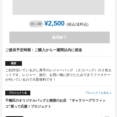
¥2,500
30
残り
(税込/送料込)
販売終了
ご提供予定時期：ご購入から一週間以内に発送
概要
ご好評頂いている少し厚手のレジャーバッグ （エコバッグ）の２色セ
ットです。レジャー、旅行、お買い物に折りたたみできてファスナー
が付いているので大変便利です！
プロジェクト名
プロジェクトを見る
arrow_forward
千種区のオリジナルバッグと雑貨のお店 ”ギャラリーグラフィッ
コ”買って応援！プロジェクト