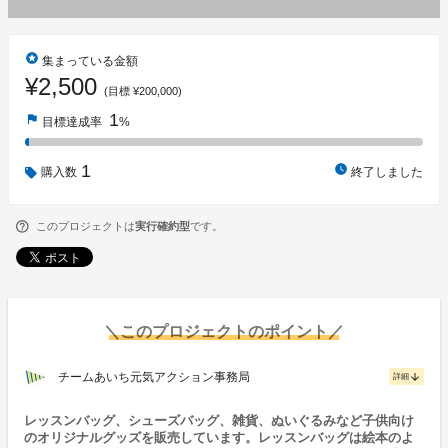
stars
集まっている金額
¥2,500
(目標 ¥200,000)
1
flag
目標達成率
%
1
watch_later
購入数
終了しました
このプロジェクトは
実行確約型
です。
＼このプロジェクトのポイント／
チームあいち元気アクション事務局
arrow_downward
詳細
レッスンバッグ、シューズバッグ、雑貨、ぬいぐるみなど子供向け
のオリジナルグッズを販売しています。レッスンバッグは絵本のよ