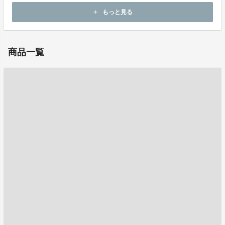
ホームページ：
https://team-aichi-cf.jp/
もっと見る
add
お問い合わせ：
info@graphicco.co.jp
商品一覧