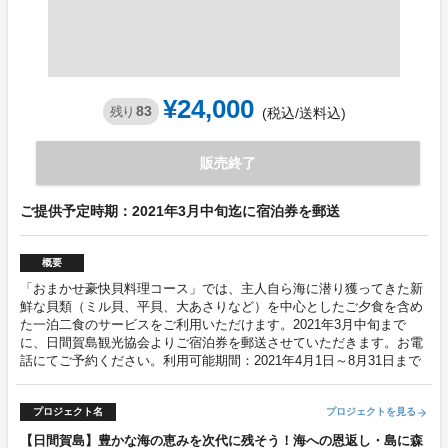
¥24,000
83
残り
(税込/送料込)
販売終了
ご提供予定時期：2021年3月中旬迄に宿泊券を郵送
概要
「おまかせ豪快貝料理コース」では、主人自ら海に潜り獲ってきた新
鮮な貝類（ミル貝、平貝、大あさりなど）を中心としたご夕食を含め
た一泊二食のサービスをご利用いただけます。2021年3月中旬まで
に、日間賀島観光協会よりご宿泊券を郵送させていただきます。お電
話にてご予約ください。利用可能期間：2021年4月1日～8月31日まで
プロジェクト名
プロジェクトを見る
arrow_forward
【日間賀島】豊かな海の恵みを次代に残そう！海への恩返し・島に森