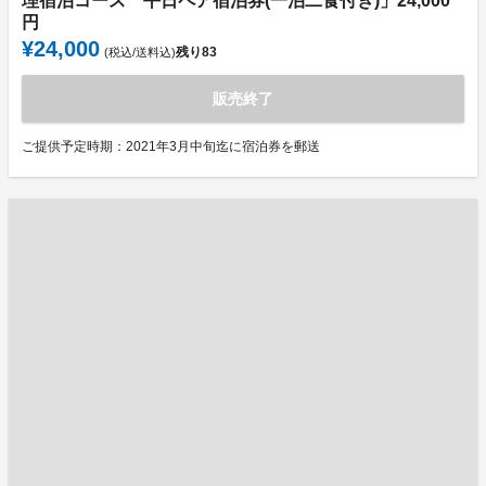
理宿泊コース 平日ペア宿泊券(一泊二食付き)」24,000
円
¥24,000
残り
83
(税込/送料込)
販売終了
ご提供予定時期：2021年3月中旬迄に宿泊券を郵送