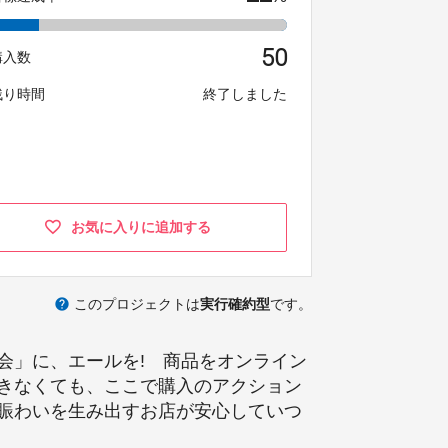
50
購入数
残り時間
終了しました
お気に入りに追加する
help
このプロジェクトは
実行確約型
です。
会」に、エールを! 商品をオンライン
きなくても、ここで購入のアクション
賑わいを生み出すお店が安心していつ