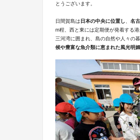
とうございます。
日間賀島は
日本の中央に位置し
、
名
m程、西と東には定期便が発着する港
三河湾に囲まれ、島の自然や人々の
候や豊富な魚介類に恵まれた風光明