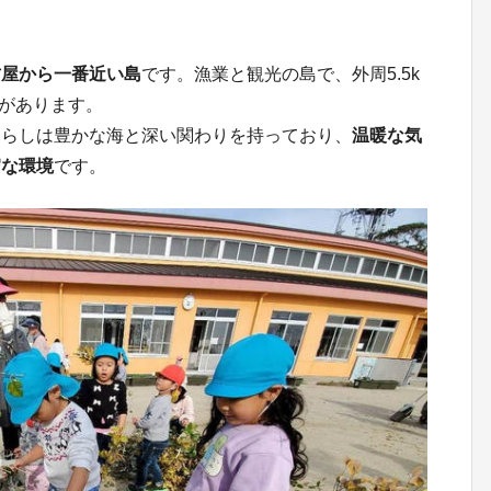
古屋から一番近い島
です。漁業と観光の島で、外周5.5k
があります。
暮らしは豊かな海と深い関わりを持っており、
温暖な気
媚な環境
です。