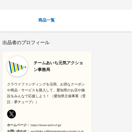
商品一覧
出品者のプロフィール
チームあいち元気アクショ
ン事務局
クラウドファンディングを活用。お得なクーポン
や商品・サービスを購入して、愛知県のお店や施
設をみんなで応援しよう！ （愛知県主催事業（受
託：夢チューブ））
ホームページ：
https://team-aichi-cf.jp/
お問い合わせ：
sachihiko.n@himakakankou-hotel.co.jp