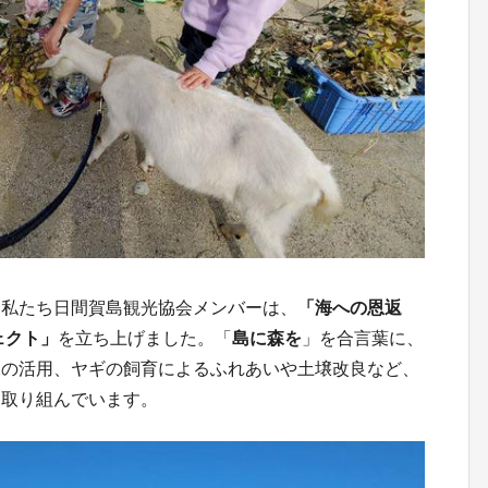
る私たち日間賀島観光協会メンバーは、
「海への恩返
ェクト」
を立ち上げました。「
島に森を
」を合言葉に、
水の活用、ヤギの飼育によるふれあいや土壌改良など、
つ取り組んでいます。