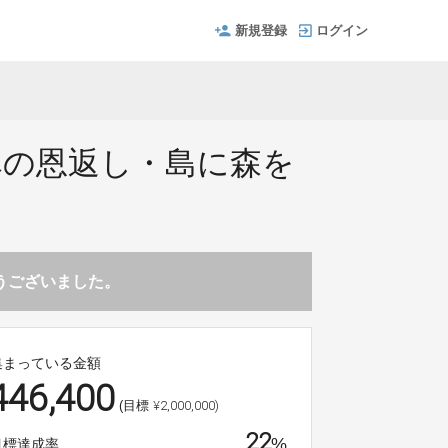
新規登録
ログイン
への恩返し・島に森を
とうございました。
集まっている金額
446,400
¥2,000,000)
(目標
22
%
目標達成率