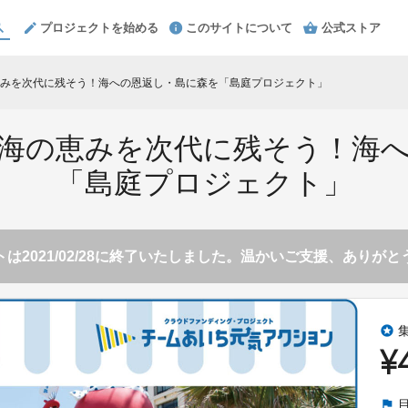
プロジェクトを始める
このサイトについて
公式ストア
みを次代に残そう！海への恩返し・島に森を「島庭プロジェクト」
海の恵みを次代に残そう！海
「島庭プロジェクト」
は2021/02/28に終了いたしました。温かいご支援、ありが
stars
¥
flag