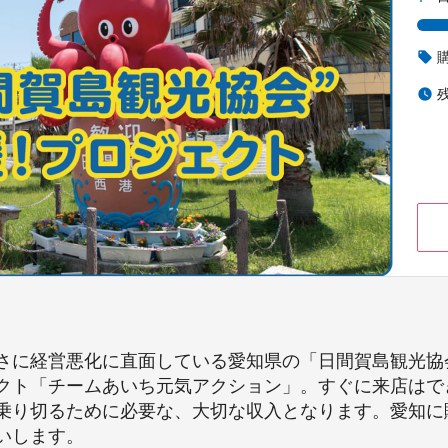
local_offer
watch_later
さに経営悪化に直面している愛知県の「日間賀島観光協
クト「チームあいち元気アクション」。すぐに来店はで
乗り切るために必要な、大切な収入となります。愛知に
いします。