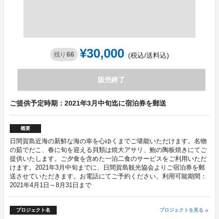
¥30,000
66
残り
(税込/送料込)
販売終了
ご提供予定時期：2021年3月中旬迄に宿泊券を郵送
概要
日間賀島近海の新鮮な海の幸を心ゆくまでご堪能いただけます。名物
の茹でだこ、春に旬を迎える貝類は焼大アサリ、鮑の陶板焼きにてご
提供いたします。ご夕食を含めた一泊二食のサービスをご利用いただ
けます。2021年3月中旬までに、日間賀島観光協会よりご宿泊券を郵
送させていただきます。お電話にてご予約ください。利用可能期間：
2021年4月1日～8月31日まで
プロジェクト名
プロジェクトを見る
arrow_forward