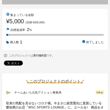
stars
集まっている金額
¥5,000
(目標 ¥200,000)
2
flag
目標達成率
%
1
watch_later
購入数
終了しました
このプロジェクトは
実行確約型
です。
＼このプロジェクトのポイント／
チームあいち元気アクション事務局
arrow_downward
詳細
収束の気配を見せないコロナ禍。今まさに経営悪化に直面している
愛知県のお店「WSC SPORTS LOUNGE」に、エールを! 商品をオ