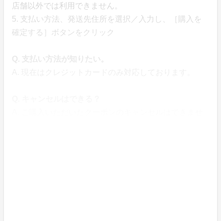
店舗以外では利用できません。
5. 支払い方法、発送先住所を選択／入力し、［購入を
確定する］ボタンをクリック
Q. 支払い方法が知りたい。
A. 現在はクレジットカードのみ対応しております。
Q. キャンセルはできる？
A. ご購入いただいたクーポンのキャンセルはできませ
ん。
止むを得ない事情がある場合は「お問い合わせ先」から
事務局にご連絡ください。
Q. 購入履歴と購入内容を確認したい。
A. 【PCの場合】
画面右上のご自身のアイコンをクリック > 購入履歴に
て、購入内容をご確認いただけます。