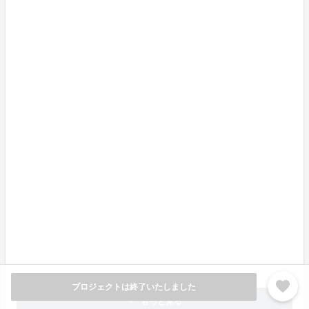
お支払明細もこちらのページで発行できます。
【スマートフォンの場合】
画面左上メニュー→アカウント情報→購入履歴にて、購
入内容をご確認いただけます。
お支払明細もこちらのページで発行できます。
Q. 領収書は発行できる？
A. 画面左上メニュー→アカウント情報→購入履歴か
ら、お支払い明細をご自身で発行いただけます。
Q. 不明点などがあった場合はどこに問い合わせればい
い？
A. プロフィール欄の「お問合せ先」から事務局にご連
絡ください。
favorite
プロジェクトは終了いたしました
もっと見る
add