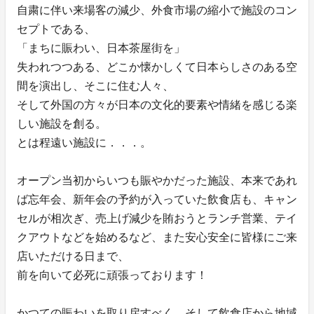
自粛に伴い来場客の減少、外食市場の縮小で施設のコン
セプトである、
「まちに賑わい、日本茶屋街を」
失われつつある、どこか懐かしくて日本らしさのある空
間を演出し、そこに住む人々、
そして外国の方々が日本の文化的要素や情緒を感じる楽
しい施設を創る。
とは程遠い施設に．．．。
オープン当初からいつも賑やかだった施設、本来であれ
ば忘年会、新年会の予約が入っていた飲食店も、キャン
セルが相次ぎ、売上げ減少を賄おうとランチ営業、テイ
クアウトなどを始めるなど、また安心安全に皆様にご来
店いただける日まで、
前を向いて必死に頑張っております！
かつての賑わいを取り戻すべく、そして飲食店から地域