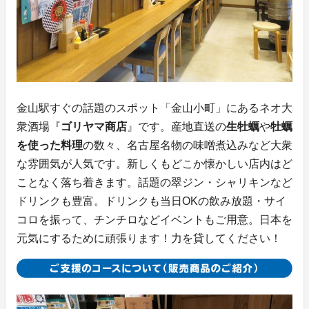
金山駅すぐの話題のスポット「金山小町」にあるネオ大
衆酒場『
ゴリヤマ商店
』です。産地直送の
生牡蠣
や
牡蠣
を使った料理
の数々、名古屋名物の味噌煮込みなど大衆
な雰囲気が人気です。新しくもどこか懐かしい店内はど
ことなく落ち着きます。話題の翠ジン・シャリキンなど
ドリンクも豊富。ドリンクも当日OKの飲み放題・サイ
コロを振って、チンチロなどイベントもご用意。日本を
元気にするために頑張ります！力を貸してください！