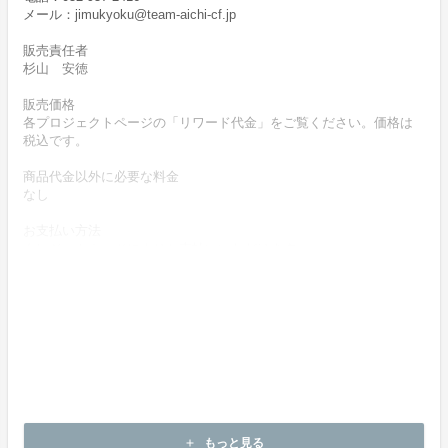
メール：jimukyoku@team-aichi-cf.jp
販売責任者
杉山 安徳
販売価格
各プロジェクトページの「リワード代金」をご覧ください。価格は
税込です。
商品代金以外に必要な料金
なし
お支払い方法
クレジットカードによりお支払いいただけます。
お支払い時期
商品購入時に決済します。
商品（リワード記載内容）のお引渡し時期
商品の引渡し時期またはサービスの提供時期は、各プロジェクトペ
ージの記載をご確認ください。
キャンセルの可否と条件
キャンセルはできません。
もっと見る
add
決済完了後の返金は一切できません。