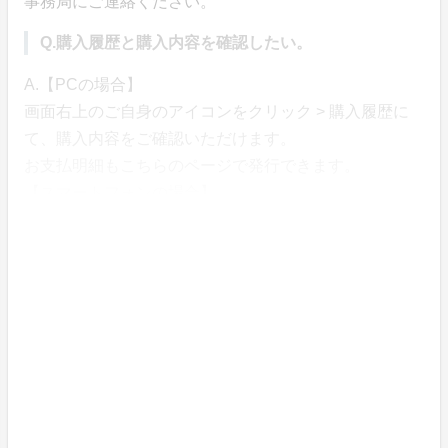
事務局にご連絡ください。
Q.購入履歴と購入内容を確認したい。
A.【PCの場合】
画面右上のご自身のアイコンをクリック > 購入履歴に
て、購入内容をご確認いただけます。
お支払明細もこちらのページで発行できます。
【スマートフォンの場合】
画面左上メニュー→アカウント情報→購入履歴にて、購
入内容をご確認いただけます。
お支払明細もこちらのページで発行できます。
Q.領収書は発行できる？
A.画面左上メニュー→アカウント情報→購入履歴から、
お支払い明細をご自身で発行いただけます。
Q.不明点などがあった場合はどこに問い合わせればい