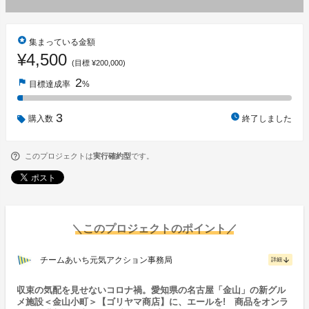
stars
集まっている金額
¥4,500
(目標 ¥200,000)
2
flag
目標達成率
%
3
watch_later
購入数
終了しました
このプロジェクトは
実行確約型
です。
＼このプロジェクトのポイント／
チームあいち元気アクション事務局
arrow_downward
詳細
収束の気配を見せないコロナ禍。愛知県の名古屋「金山」の新グル
メ施設＜金山小町＞【ゴリヤマ商店】に、エールを! 商品をオンラ