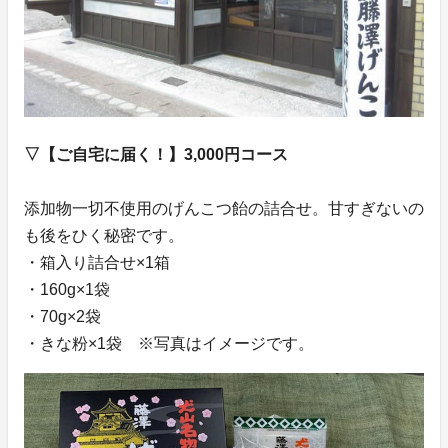
▽【ご自宅に届く！】3,000円コース
添加物一切不使用のげんこつ飴の詰合せ。甘すぎないの
も後をひく秘密です。
・箱入り詰合せ×1箱
・160g×1袋
・70g×2袋
・きな粉×1袋 ※写真はイメージです。