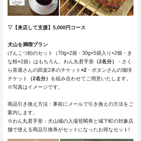
▽【来店して支援】5,000円コース
犬山を満喫プラン
げんこつ飴のセット（70g×2袋・30g×5袋入り×2個・き
な粉×2袋）はもちろん、わん丸君手形
（2名分）
・さく
ら茶屋さんの田楽2本のチケット
×2
・ボタンさんの珈琲
チケット
（2名分）
を組み合わせてご用意いたします。
※写真はイメージです。
商品引き換え方法：事前にメールで引き換えの方法をご
案内します。
※わん丸君手形：犬山城の入場登閣券と城下町の対象店
舗で使える商品引換券がセットになったお得なセット!