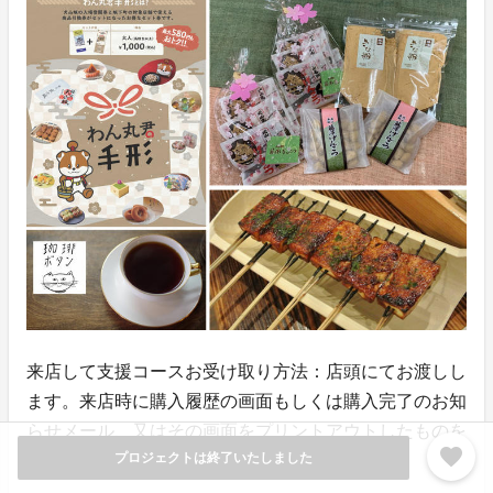
来店して支援コースお受け取り方法：店頭にてお渡しし
ます。来店時に購入履歴の画面もしくは購入完了のお知
らせメール、又はその画面をプリントアウトしたものを
favorite
プロジェクトは終了いたしました
ご持参下さい。