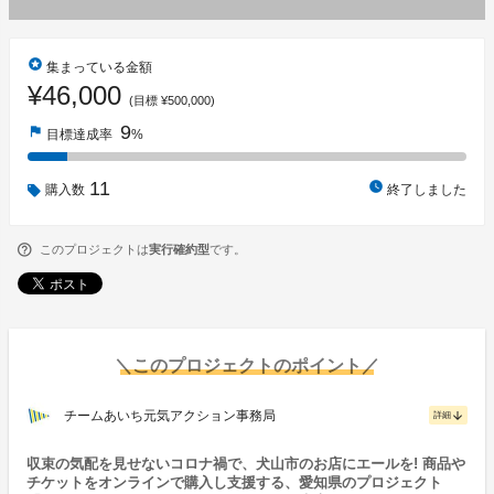
stars
集まっている金額
¥46,000
(目標 ¥500,000)
9
flag
目標達成率
%
11
watch_later
購入数
終了しました
このプロジェクトは
実行確約型
です。
＼このプロジェクトのポイント／
チームあいち元気アクション事務局
arrow_downward
詳細
収束の気配を見せないコロナ禍で、犬山市のお店にエールを! 商品や
チケットをオンラインで購入し支援する、愛知県のプロジェクト