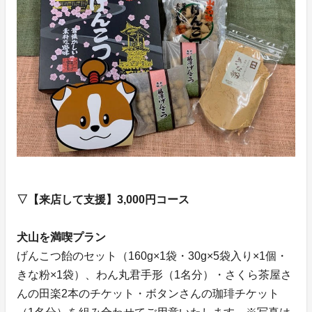
▽【来店して支援】3,000円コース
犬山を満喫プラン
げんこつ飴のセット（160g×1袋・30g×5袋入り×1個・
きな粉×1袋）、わん丸君手形（1名分）・さくら茶屋さ
んの田楽2本のチケット・ボタンさんの珈琲チケット