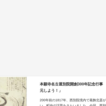
本願寺名古屋別院開創300年記念行事
元しよう！」
200年前の1817年、西別院境内で葛飾北斎
い、町中の話題をさらいました。今回、西別