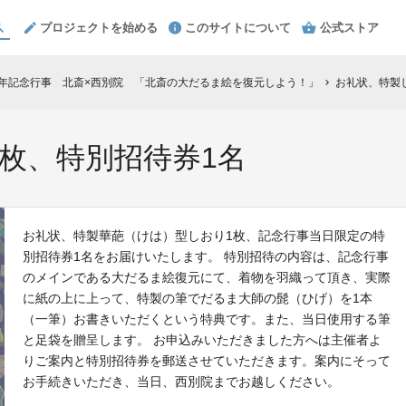
プロジェクトを始める
このサイトについて
公式ストア
0年記念行事 北斎×西別院 「北斎の大だるま絵を復元しよう！」
お礼状、特製
chevron_right
枚、特別招待券1名
お礼状、特製華葩（けは）型しおり1枚、記念行事当日限定の特
別招待券1名をお届けいたします。 特別招待の内容は、記念行事
のメインである大だるま絵復元にて、着物を羽織って頂き、実際
に紙の上に上って、特製の筆でだるま大師の髭（ひげ）を1本
（一筆）お書きいただくという特典です。また、当日使用する筆
と足袋を贈呈します。 お申込みいただきました方へは主催者よ
りご案内と特別招待券を郵送させていただきます。案内にそって
お手続きいただき、当日、西別院までお越しください。