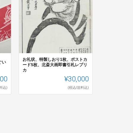
お礼状、特製しおり1枚、ポストカ
ぐい
ード5枚、北斎大画即書引札レプリ
カ
000
¥30,000
料込)
(税込/送料込)