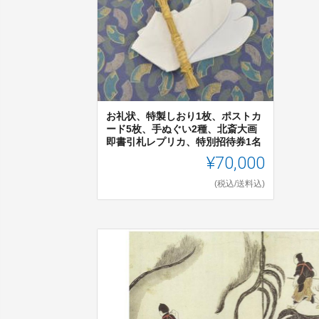
お礼状、特製しおり1枚、ポストカ
ード5枚、手ぬぐい2種、北斎大画
即書引札レプリカ、特別招待券1名
¥70,000
(税込/送料込)