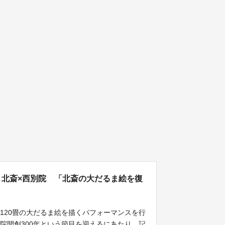
 北斎×西別院 「北斎の大だるま絵を復
が120畳の大だるま絵を描くパフォーマンスを行
院開創300年という節目を迎えるにあたり、記