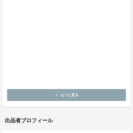
る故障および損傷
・異常電圧、指定以外の使用電源（電圧、周波数）など
による故障および損傷
・組立の不備に起因する故障や不具合
・バッテリーの劣化による交換
・屋外での使用および水やほこり、また高温、高湿状態
での使用による故障および損傷
※クラウドファンディングサービスとご理解のうえ、ご
支援くださいますようお願いします。諸事情により納
期・配送遅延等が発生する場合がありますので、予めご
了承ください。
もっと見る
add
出品者プロフィール