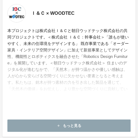
Ｉ＆Ｃ × WOODTEC
本プロジェクトは株式会社Ｉ＆Ｃと朝日ウッドテック株式会社の共
同プロジェクトです。＜株式会社 Ｉ＆Ｃ：幹事会社＞「誰もが使い
やすく、未来の住環境をデザインする」 既存事業である「オーダー
家具・インテリア空間デザイン」に加えて新規事業としてデザイン
性、機能性とロボティクスを融合させた「Robotics Design Furnitur
e」を展開しています。＜朝日ウッドテック株式会社＞ 住まいのデ
ジタル化が進むなかで、「天然木」が持つ温かさや優しい感触は、
人が心から安らげる空間づくりに欠かせない要素となると考えま
す。私たちは、銘木が持つ素材の力を引き出した製品を通じて、
「天然木の価値」をお伝えし、より豊かな空間づくりに貢献してい
きたいと考えています。
ホームページ：
http://www.iandc-inc.jp/index.html
もっと見る
add
お問い合わせ：
contact@iandc-inc.jp