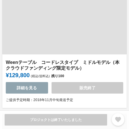
Weenテーブル コードレスタイプ ミドルモデル（本
クラウドファンディング限定モデル）
¥129,800
残り
100
(税込/送料込)
詳細を見る
販売終了
ご提供予定時期：2018年11月中旬発送予定
favorite
プロジェクトは終了いたしました