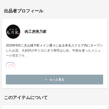
出品者プロフィール
肉工房美乃家
2019年8月に犬山城下町メイン通りにある本丸スクエア内にオープン
したお店。大好評の牛トロにぎり寿司はじめ、牛肉を使ったメニュ
ーが豊富です。
ホームページ：
https://www.big-advance.site/s/137/1683
もっと見る
add
お問い合わせ：
minobussann@gmail.com
このアイテムについて