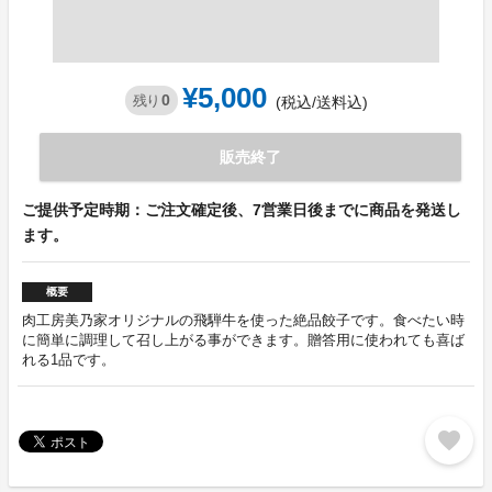
¥5,000
0
残り
(税込/送料込)
販売終了
ご提供予定時期：ご注文確定後、7営業日後までに商品を発送し
ます。
概要
肉工房美乃家オリジナルの飛騨牛を使った絶品餃子です。食べたい時
に簡単に調理して召し上がる事ができます。贈答用に使われても喜ば
れる1品です。
favorite