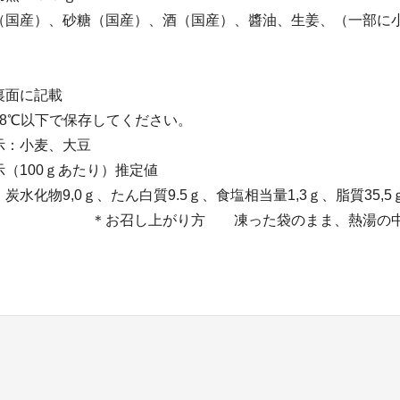
（国産）、砂糖（国産）、酒（国産）、醬油、生姜、（一部に
期限：袋裏面に記載
－18℃以下で保存してください。
ギー表示：小麦、大豆
分表示（100ｇあたり）推定値
al、炭水化物9,0ｇ、たん白質9.5ｇ、食塩相当量1,3ｇ
上がり方 凍った袋のまま、熱湯の中で約