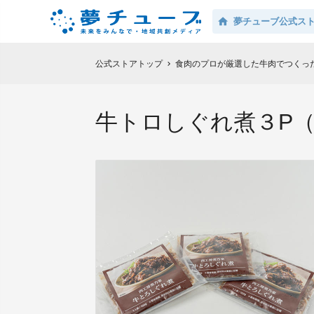
夢チューブ公式ス
公式ストアトップ
食肉のプロが厳選した牛肉でつくっ
chevron_right
牛トロしぐれ煮３P