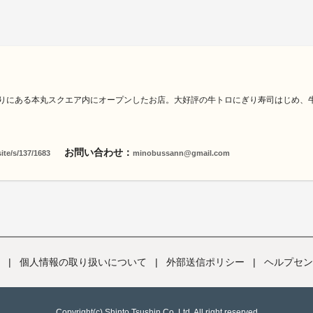
ン通りにある本丸スクエア内にオープンしたお店。大好評の牛トロにぎり寿司はじめ、
お問い合わせ：
ite/s/137/1683
minobussann@gmail.com
|
個人情報の取り扱いについて
|
外部送信ポリシー
|
ヘルプセン
Copyright(c) Shinto Tsushin Co.,Ltd. All right reserved