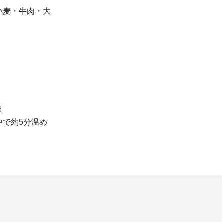
小麦・牛肉・大
、脂質35,5ｇ
5分温め