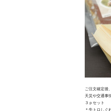
ご注文確定
天災や交通事
３ｐセット
＊牛トロしぐ