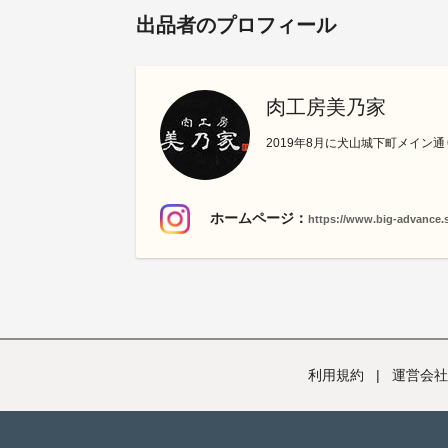
出品者のプロフィール
肉工房美乃家
2019年8月に犬山城下町メイ
ホームページ：
https://www.big-advance.s
利用規約
|
運営会社