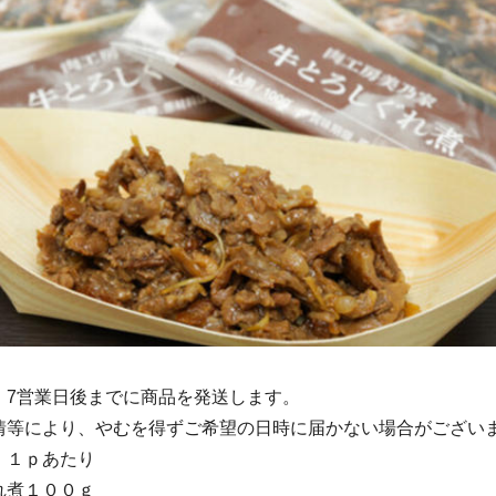
後、7営業日後までに商品を発送します。
情等により、やむを得ずご希望の日時に届かない場合がご
 １ｐあたり
れ煮１００ｇ