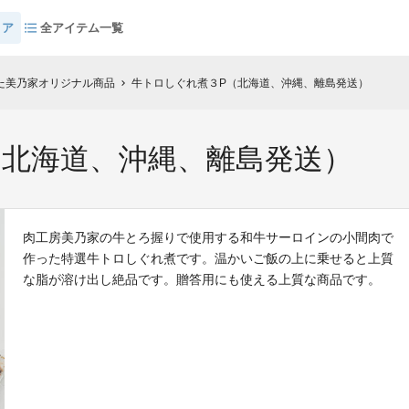
トア
全アイテム一覧
た美乃家オリジナル商品
牛トロしぐれ煮３P（北海道、沖縄、離島発送）
chevron_right
（北海道、沖縄、離島発送）
肉工房美乃家の牛とろ握りで使用する和牛サーロインの小間肉で
作った特選牛トロしぐれ煮です。温かいご飯の上に乗せると上質
な脂が溶け出し絶品です。贈答用にも使える上質な商品です。