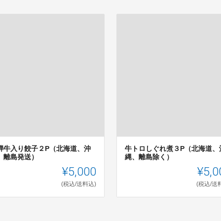
騨牛入り餃子２P（北海道、沖
牛トロしぐれ煮３P（北海道、
、離島発送）
縄、離島除く）
¥5,000
¥5,0
(税込/送料込)
(税込/送