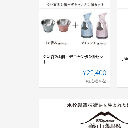
ぐい呑み1個＋デキャンタ1個セッ
デ
ト
¥22,400
(税込/送料込)