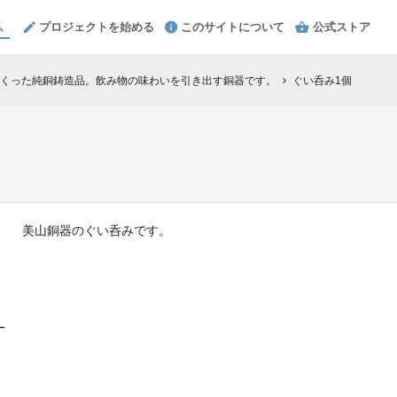
プロジェクトを始める
このサイトについて
公式ストア
くった純銅鋳造品。飲み物の味わいを引き出す銅器です。
ぐい呑み1個
chevron_right
美山銅器のぐい呑みです。