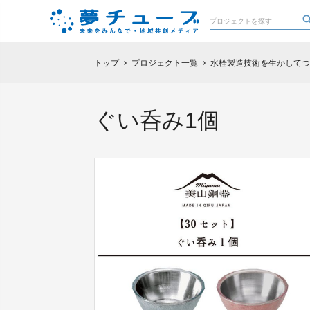
トップ
プロジェクト一覧
水栓製造技術を生かしてつ
chevron_right
chevron_right
ぐい呑み1個