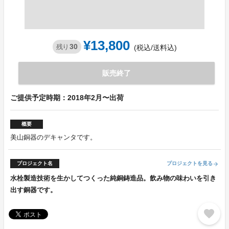
¥13,800
30
残り
(税込/送料込)
販売終了
ご提供予定時期：2018年2月〜出荷
概要
美山銅器のデキャンタです。
プロジェクト名
プロジェクトを見る
arrow_forward
水栓製造技術を生かしてつくった純銅鋳造品。飲み物の味わいを引き
出す銅器です。
favorite