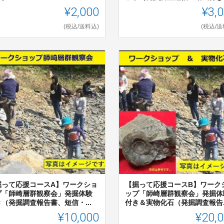
¥2,000
¥3,
(税込/送料込)
(税込/送
掘って応援コースA】ワークショ
【掘って応援コースB】ワーク
プ「師崎層群観察会」発掘体験
ップ「師崎層群観察会」発掘体
（発掘調査報告書、短信・...
付き＆実物化石（発掘調査報告..
¥10,000
¥20,