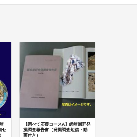
崎
【調べて応援コースA】師崎層群発
個セ
掘調査報告書（発掘調査短信・動
）
画付き）