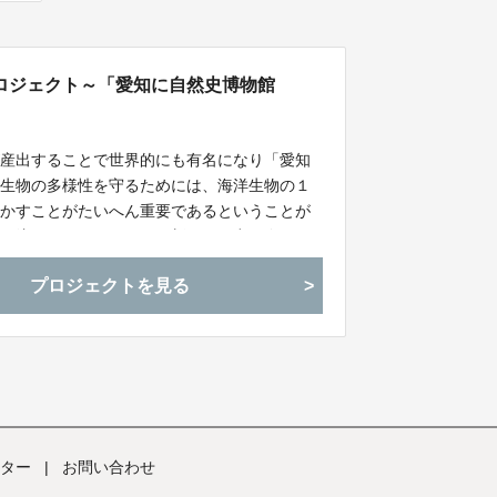
ロジェクト～「愛知に自然史博物館
が産出することで世界的にも有名になり「愛知
で生物の多様性を守るためには、海洋生物の１
明かすことがたいへん重要であるということが
石は注目されていますが、新たな研究を進める
標本が必要となり、４０年ぶりに本格的な公開
プロジェクトを見る
掘費用を捻出するためのご支援をお願いいたし
ター
|
お問い合わせ