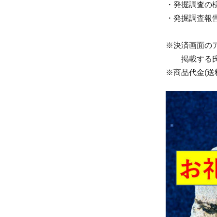
・発掘調査の
・発掘調査報
※決済画面の
掲載する氏名
※商品代金(