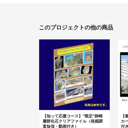
このプロジェクトの他の商品
【知って応援コース】”限定”師崎
【
層群化石クリアファイル（発掘調
カ
査短信・動画付き）
付