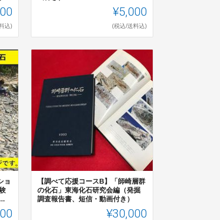
000
¥5,000
料込)
(税込/送料込)
ショ
【調べて応援コースB】「師崎層群
験
の化石」東海化石研究会編（発掘
.
調査報告書、短信・動画付き）
000
¥30,000