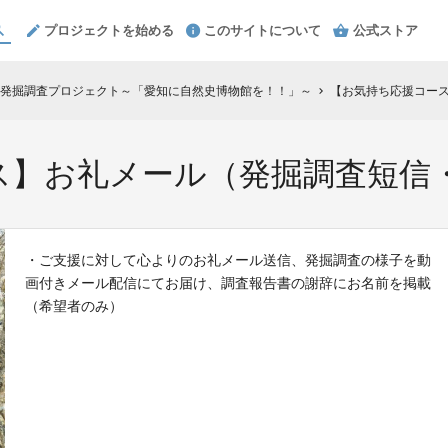
プロジェクトを始める
このサイトについて
公式ストア
発掘調査プロジェクト～「愛知に自然史博物館を！！」～
【お気持ち応援コー
chevron_right
ス】お礼メール（発掘調査短信
・ご支援に対して心よりのお礼メール送信、発掘調査の様子を動
画付きメール配信にてお届け、調査報告書の謝辞にお名前を掲載
（希望者のみ）