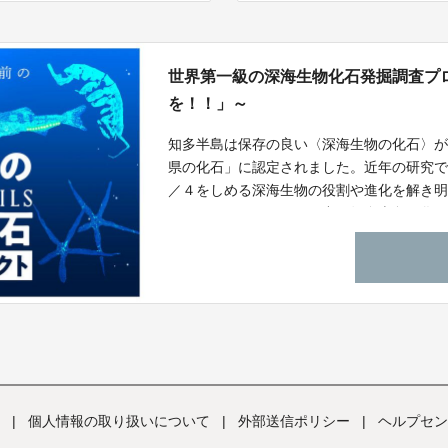
世界第一級の深海生物化石発掘調査プ
を！！」～
知多半島は保存の良い〈深海生物の化石〉
県の化石」に認定されました。近年の研究
／４をしめる深海生物の役割や進化を解き
わかってきました。その中で知多半島の化
ためには劣化していないフレッシュな化石
発掘調査に挑戦することになりました。発
ます。
|
個人情報の取り扱いについて
|
外部送信ポリシー
|
ヘルプセン