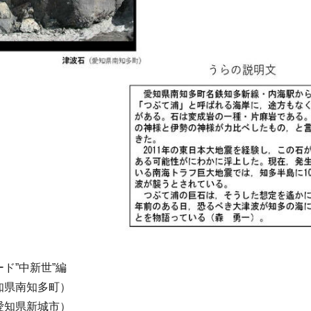
ド”中新世”編
知県南知多町）
愛知県新城市）