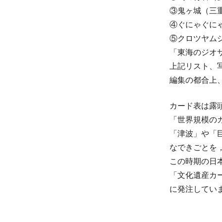
③鬼ヶ城（三
④ぐにゃぐに
⑤クロツヤム
「東海のジオ
上記リスト、
編集の都合上
カード表は露
「世界規模の
「津波」や「巨
なできごとを
この時期の日
「文化遺産カ
に発注してい