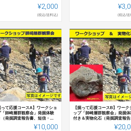
¥2,000
¥3,
(税込/送料込)
(税込/送
掘って応援コースA】ワークショ
【掘って応援コースB】ワーク
プ「師崎層群観察会」発掘体験
ップ「師崎層群観察会」発掘体
（発掘調査報告書、短信・...
付き＆実物化石（発掘調査報告..
¥10,000
¥20,