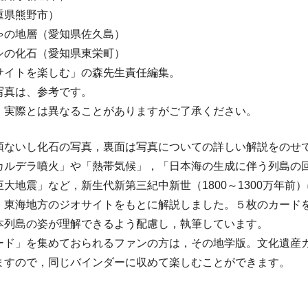
重県熊野市）
ゃの地層（愛知県佐久島）
シの化石（愛知県東栄町）
サイトを楽しむ」の森先生責任編集。
写真は、参考です。
、実際とは異なることがありますがご了承ください。
頭ないし化石の写真，裏面は写真についての詳しい解説をのせ
カルデラ噴火」や「熱帯気候」，「日本海の生成に伴う列島の
大地震」など，新生代新第三紀中新世（1800～1300万年前
，東海地方のジオサイトをもとに解説しました。５枚のカード
本列島の姿が理解できるよう配慮し，執筆しています。
ード」を集めておられるファンの方は，その地学版。文化遺産
ますので，同じバインダーに収めて楽しむことができます。