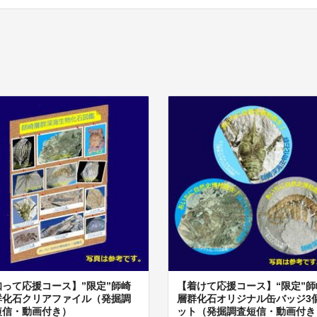
知って応援コース】”限定”師崎
【着けて応援コース】“限定”師
群化石クリアファイル（発掘調
層群化石オリジナル缶バッジ3
短信・動画付き）
ット（発掘調査短信・動画付き