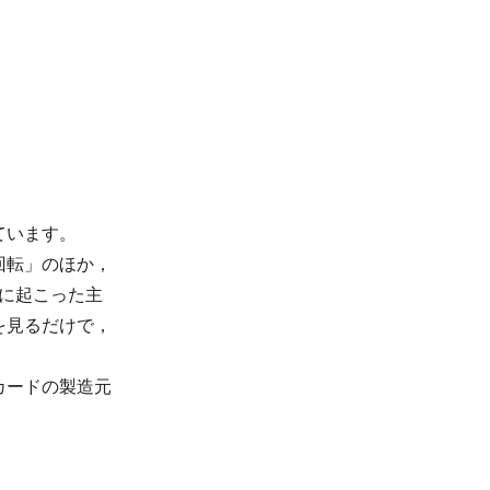
ています。
回転」のほか，
）に起こった主
を見るだけで，
カードの製造元