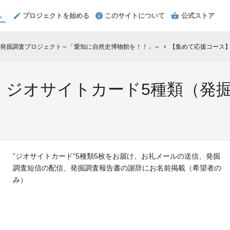
プロジェクトを始める
このサイトについて
公式ストア
発掘調査プロジェクト～「愛知に自然史博物館を！！」～
【集めて応援コース
chevron_right
】ジオサイトカード5種類（発
”ジオサイトカード”5種類5枚をお届け、お礼メールの送信、発掘
調査短信の配信、発掘調査報告書の謝辞にお名前掲載（希望者の
み）