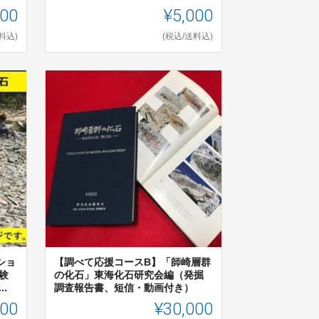
000
¥5,000
料込)
(税込/送料込)
ショ
【調べて応援コースB】「師崎層群
験
の化石」東海化石研究会編（発掘
.
調査報告書、短信・動画付き）
000
¥30,000