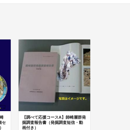
崎
【調べて応援コースA】師崎層群発
個セ
掘調査報告書（発掘調査短信・動
）
画付き）