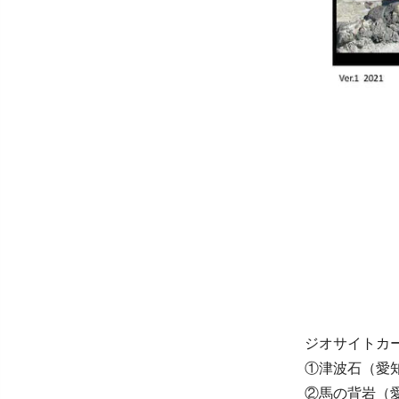
ジオサイトカー
①津波石（愛
②馬の背岩（