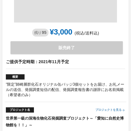
¥3,000
95
残り
(税込/送料込)
販売終了
ご提供予定時期：2021年11月予定
概要
“限定”師崎層群化石オリジナル缶バッジ3個セットをお届け、お礼メー
ルの送信、発掘調査短信の配信、発掘調査報告書の謝辞にお名前掲載
（希望者のみ）
プロジェクト名
プロジェクトを見る
arrow_forward
世界第一級の深海生物化石発掘調査プロジェクト～「愛知に自然史博
物館を！！」～