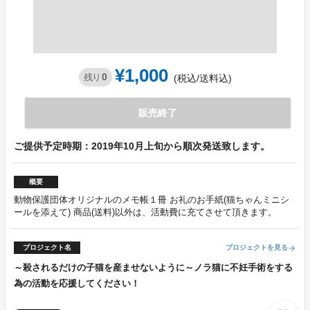
¥1,000
0
残り
(税込/送料込)
販売終了
ご提供予定時期：2019年10月上旬から順次発送致します。
概要
動物保護団体オリジナルのメモ帳１冊 お礼のお手紙(猫ちゃんミニシ
ールを添えて) 商品(送料)以外は、活動費に充てさせて頂きます。
プロジェクト名
プロジェクトを見る
arrow_forward
～殺されるだけの子猫を産ませないように～ノラ猫に不妊手術をする
為の活動を応援してください！