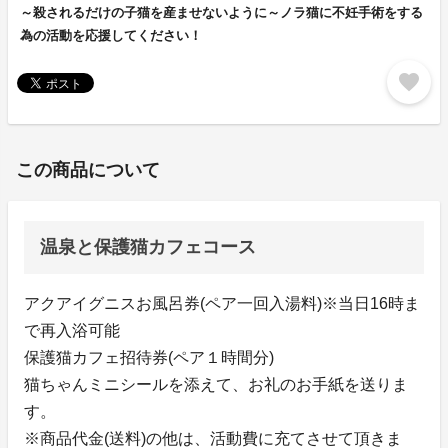
～殺されるだけの子猫を産ませないように～ノラ猫に不妊手術をする
為の活動を応援してください！
favorite
この商品について
温泉と保護猫カフェコース
アクアイグニスお風呂券(ペア一回入湯料)※当日16時ま
で再入浴可能
保護猫カフェ招待券(ペア１時間分)
猫ちゃんミニシールを添えて、お礼のお手紙を送りま
す。
※商品代金(送料)の他は、活動費に充てさせて頂きま