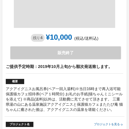
¥10,000
4
残り
(税込/送料込)
販売終了
ご提供予定時期：2019年10月上旬から順次発送致します。
概要
アクアイグニスお風呂券(ペア一回入湯料)※当日16時まで再入浴可能
保護猫カフェ招待券(ペア１時間分) お礼のお手紙(猫ちゃんミニシール
を添えて) ※商品(送料)以外は、活動費に充てさせて頂きます。 三重
県湯の山にある温泉施設アクアイグニスと保護猫カフェまたたび庵 猫
ちゃんに癒された後は、アクアイグニスの温泉を堪能ください。
プロジェクト名
プロジェクトを見る
arrow_forward