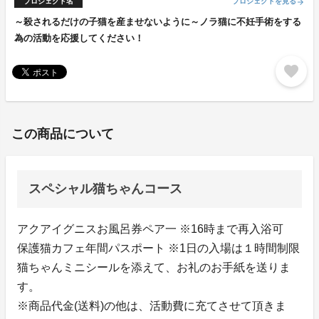
プロジェクト名
プロジェクトを見る
arrow_forward
～殺されるだけの子猫を産ませないように～ノラ猫に不妊手術をする
為の活動を応援してください！
favorite
この商品について
スペシャル猫ちゃんコース
アクアイグニスお風呂券ペア一 ※16時まで再入浴可
保護猫カフェ年間パスポート ※1日の入場は１時間制限
猫ちゃんミニシールを添えて、お礼のお手紙を送りま
す。
※商品代金(送料)の他は、活動費に充てさせて頂きま