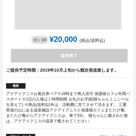
¥20,000
19
残り
(税込/送料込)
販売終了
ご提供予定時期：2019年10月上旬から順次発送致します。
概要
アクアイグニスお風呂券ペア※16時まで再入浴可 保護猫カフェ年間パ
スポート※1日の入場は１時間制限 お礼のお手紙(猫ちゃんミニシール
を添えて) ※商品(送料)以外は、活動費に充てさせて頂きます。 三重
県湯の山にある温泉施設アクアイグニスと保護猫カフェまたたび庵。
またたび庵からアクアイグニスは、車で3分。 猫ちゃんに癒された後
は、アクアイグニスの温泉で癒されてください。