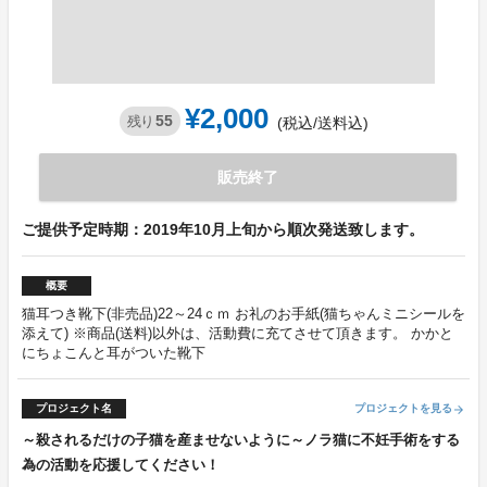
¥2,000
55
残り
(税込/送料込)
販売終了
ご提供予定時期：2019年10月上旬から順次発送致します。
概要
猫耳つき靴下(非売品)22～24ｃｍ お礼のお手紙(猫ちゃんミニシールを
添えて) ※商品(送料)以外は、活動費に充てさせて頂きます。 かかと
にちょこんと耳がついた靴下
プロジェクト名
プロジェクトを見る
arrow_forward
～殺されるだけの子猫を産ませないように～ノラ猫に不妊手術をする
為の活動を応援してください！