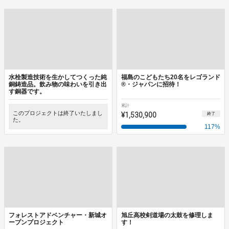
水栓製造技術を生かしてつくった純
福島のこどもたち20名をレゴランド
銅鋳造品。飲み物の味わいを引き出
®・ジャパンに招待！
す銅器です。
累計
このプロジェクトは終了いたしまし
¥1,530,900
終了
た。
117
%
フォレストアドベンチャー・新城オ
旭丘高校剣道場の太鼓を修理しま
ープンプロジェクト
す！