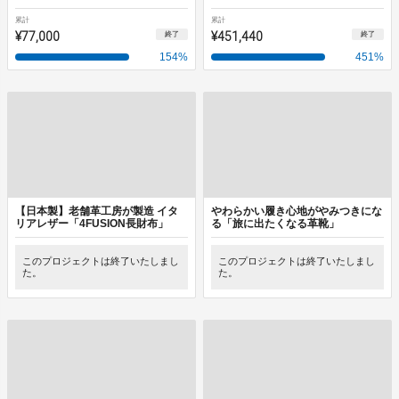
累計
累計
¥77,000
¥451,440
終了
終了
154
%
451
%
【日本製】老舗革工房が製造 イタ
やわらかい履き心地がやみつきにな
リアレザー「4FUSION長財布」
る「旅に出たくなる革靴」
このプロジェクトは終了いたしまし
このプロジェクトは終了いたしまし
た。
た。