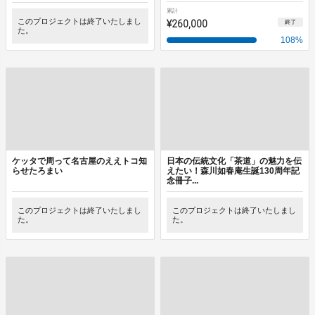
累計
このプロジェクトは終了いたしまし
¥260,000
終了
た。
108
%
ケッタで周って名古屋のええトコ知
日本の伝統文化「茶道」の魅力を伝
らせたろまい
えたい！森川如春庵生誕130周年記
念冊子...
このプロジェクトは終了いたしまし
このプロジェクトは終了いたしまし
た。
た。