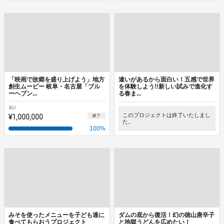
「映画で故郷を盛り上げよう」地方
違いがあるから面白い！五感で世界
創生ムービー 岐阜・名古屋「ブル
を体験しよう!!新しい試みで進化す
ーヘブン...
る春ま...
累計
¥1,000,000
このプロジェクトは終了いたしまし
終了
た。
100
%
みそを使ったメニューを子ども達に
ダムの底から復活！幻の徳山唐辛子
食べてもらおうプロジェクト
と地獄うどんを広めたい！