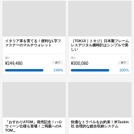
イタリア革を育てる！便利なL字フ
［TOKIJI｜トキジ］日本製フレーム
ァスナーのマルチウォレット
レスデジタル腕時計はシンプルで美
しい
累計
累計
¥249,480
¥300,080
終了
終了
249
%
300
%
「おすわりATOM」発売記念！ハロ
快適なトラベルをお約束！米Taskin
ウィーン仕様も登場！ご両親へのA
社 合理的な総合収納システム
TOM...