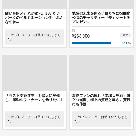
願いを叫ぶと光が変化。138タワー
地域の未来を創る子供たちに御園座
パークのイルミネーションを、みん
公演のチャリティー『夢』シートを
なの参...
プレゼン...
累計
このプロジェクトは終了いたしまし
¥263,000
終了
た。
131
%
「ラスト春姫道中」を盛大に開催
着物ファンの憧れ『本場大島紬』際
し、感動のフィナーレを飾りたい！
立つ光沢、極上の質感と軽さ。贅沢
にも作務...
このプロジェクトは終了いたしまし
このプロジェクトは終了いたしまし
た。
た。