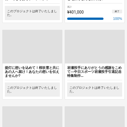
累計
このプロジェクトは終了いたしまし
¥401,000
終了
た。
100
%
提灯に想いを込めて！桜吹雪と共に
岩瀬投手にありがとうの感謝をこめ
あの人へ届け！あなたの想いを伝え
て―中日スポーツ岩瀬投手引退記念
ませんか?
特集制作...
このプロジェクトは終了いたしまし
このプロジェクトは終了いたしまし
た。
た。