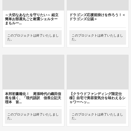
～大切なあなたを守りたい～ 組立
ドラゴンズ応援前掛けを作ろう！＜
簡単お部屋丸ごと耐震シェルター
ドラゴンズ公認＞
まもルー...
このプロジェクトは終了いたしまし
このプロジェクトは終了いたしまし
た。
た。
本邦初書籍化！ 尾張時代の織田信
【クラウドファンディング限定仕
長を描く、「現代語訳 信長公記天
様】自宅で美容室気分を味わえるシ
理本 首...
ャワーヘッ...
このプロジェクトは終了いたしまし
このプロジェクトは終了いたしまし
た。
た。