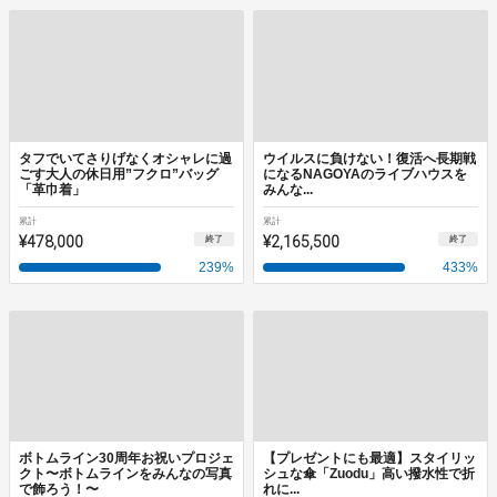
タフでいてさりげなくオシャレに過
ウイルスに負けない！復活へ長期戦
ごす大人の休日用”フクロ”バッグ
になるNAGOYAのライブハウスを
「革巾着」
みんな...
累計
累計
¥478,000
¥2,165,500
終了
終了
239
%
433
%
ボトムライン30周年お祝いプロジェ
【プレゼントにも最適】スタイリッ
クト〜ボトムラインをみんなの写真
シュな傘「Zuodu」高い撥水性で折
で飾ろう！〜
れに...