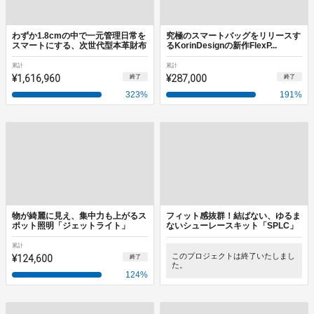
わずか1.8cmの中で一元管理日常を
究極のスマートバッグをリリースす
スマートにする、次世代型本革財布
るKorinDesignの新作FlexP...
累計
累計
¥1,616,960
¥287,000
終了
終了
323
%
191
%
物が綺麗に見え、集中力も上がるス
フィット感抜群！結ばない、ゆるま
ポット照明「ジェットライト」
ないシューレースキット「SPLC」
累計
¥124,600
このプロジェクトは終了いたしまし
終了
た。
124
%