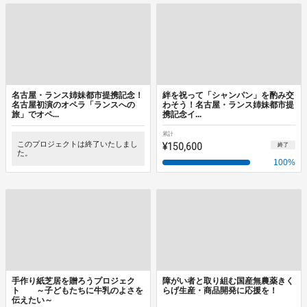
名古屋・ランス姉妹都市提携記念！
絆を祝って「シャンパン」を酌み交
名古屋初演のオペラ「ランスへの
わそう！名古屋・ランス姉妹都市提
旅」でオペ...
携記念イ...
累計
このプロジェクトは終了いたしまし
¥150,600
終了
た。
100
%
手作り紙芝居を贈ろうプロジェク
障がい者と取り組む国産無農薬きく
ト ～子どもたちに牛乳のよさを
らげ生産・商品開発に応援を！
伝えたい～