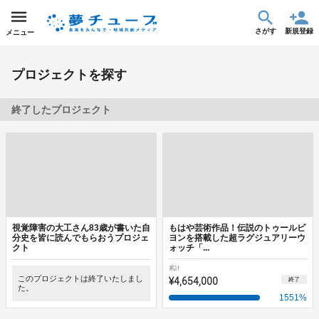
さがす
新規登録
メニュー
プロジェクトを探す
終了したプロジェクト
視覚障害の大工さん83歳が書いた自
もはや芸術作品！伝説のトゥールビ
分史を皆に読んでもらおうプロジェ
ヨンを搭載した超ラグジュアリーウ
クト
ォッチ「...
累計
このプロジェクトは終了いたしまし
¥4,654,000
終了
た。
1551
%