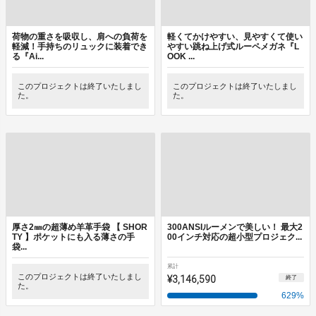
荷物の重さを吸収し、肩への負荷を
軽くてかけやすい、見やすくて使い
軽減！手持ちのリュックに装着でき
やすい跳ね上げ式ルーペメガネ『L
る『Ai...
OOK ...
このプロジェクトは終了いたしまし
このプロジェクトは終了いたしまし
た。
た。
厚さ2㎜の超薄め羊革手袋 【 SHOR
300ANSIルーメンで美しい！ 最大2
TY 】ポケットにも入る薄さの手
00インチ対応の超小型プロジェク...
袋...
累計
このプロジェクトは終了いたしまし
¥3,146,590
終了
た。
629
%