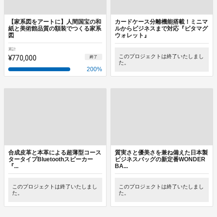
【家系図をアートに】人間国宝の和
カードケース分離機能搭載！ミニマ
紙と美術館品質の額装でつくる家系
ルからビジネスまで対応『ピタマグ
図
ウォレット』
累計
¥770,000
このプロジェクトは終了いたしまし
終了
た。
200
%
合成皮革と本革による超薄型コース
質実さと優美さを兼ね備えた日本製
タータイプBluetoothスピーカー
ビジネスバッグの新定番WONDER
『...
BA...
このプロジェクトは終了いたしまし
このプロジェクトは終了いたしまし
た。
た。