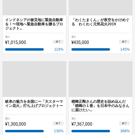
インドネシアの被災地に緊急自動車
「わくたまくん」が夜空をかけめぐ
を！〜現地へ緊急自動車を贈るプロ
る わくわく元気花火2019
ジェクト...
累計
累計
¥1,015,000
¥435,000
終了
終了
119
%
145
%
岐阜の魅力を全国にー「大スターマ
楢﨑正剛さんの歴史を詰め込んだ
イン花火」打ち上げプロジェクトー
「楢﨑の１冊」を日本中のみなさん
に届けたい...
累計
累計
¥1,300,000
¥7,367,000
終了
終了
130
%
368
%