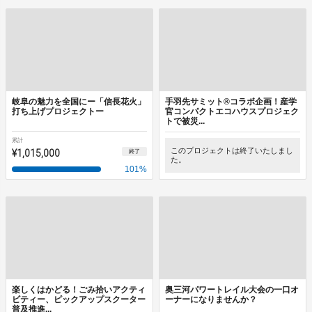
岐阜の魅力を全国にー「信長花火」
手羽先サミット®コラボ企画！産学
打ち上げプロジェクトー
官コンパクトエコハウスプロジェク
トで被災...
累計
¥1,015,000
このプロジェクトは終了いたしまし
終了
た。
101
%
楽しくはかどる！ごみ拾いアクティ
奥三河パワートレイル大会の一口オ
ビティー、ピックアップスクーター
ーナーになりませんか？
普及推進...