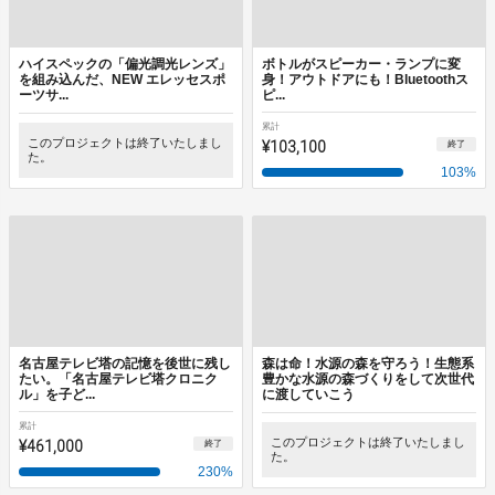
ハイスペックの「偏光調光レンズ」
ボトルがスピーカー・ランプに変
を組み込んだ、NEW エレッセスポ
身！アウトドアにも！Bluetoothス
ーツサ...
ピ...
累計
このプロジェクトは終了いたしまし
¥103,100
終了
た。
103
%
名古屋テレビ塔の記憶を後世に残し
森は命！水源の森を守ろう！生態系
たい。「名古屋テレビ塔クロニク
豊かな水源の森づくりをして次世代
ル」を子ど...
に渡していこう
累計
¥461,000
このプロジェクトは終了いたしまし
終了
た。
230
%