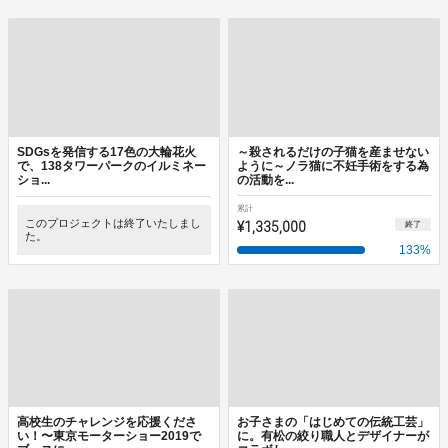
SDGsを発信する17色の大輪花火
～殺されるだけの子猫を産ませない
で、138タワーパークのイルミネー
ように～ノラ猫に不妊手術をする為
ショ...
の活動を...
累計
このプロジェクトは終了いたしまし
¥1,335,000
終了
た。
133
%
高校生のチャレンジを応援くださ
お子さまの「はじめての伝統工芸」
い！〜東京モーターショー2019で
に。有松の絞り職人とデザイナーが