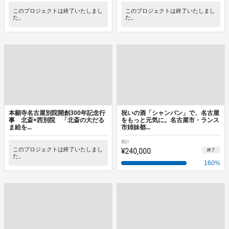
このプロジェクトは終了いたしまし
このプロジェクトは終了いたしまし
た。
た。
本願寺名古屋別院開創300年記念行
祝いの酒「シャンパン」で、名古屋
事 北斎×西別院 「北斎の大だる
をもっと元気に。名古屋市・ランス
ま絵を...
市姉妹都...
累計
このプロジェクトは終了いたしまし
¥240,000
終了
た。
160
%