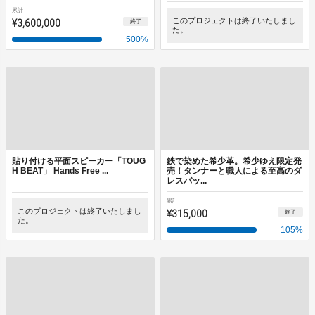
累計
¥3,600,000
このプロジェクトは終了いたしまし
終了
た。
500
%
貼り付ける平面スピーカー「TOUG
鉄で染めた希少革。希少ゆえ限定発
H BEAT」 Hands Free ...
売！タンナーと職人による至高のダ
レスバッ...
累計
このプロジェクトは終了いたしまし
¥315,000
終了
た。
105
%