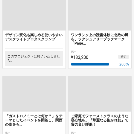
デザイン変化も楽しめる使いやすい
ワンランク上の読書体験に北欧の風
デスクライトプロタスクランプ
を。ラグジュアリーブックマーク
「Page...
累計
このプロジェクトは終了いたしまし
¥133,200
終了
た。
266
%
「ガストロノミーとは何か？」をテ
ご家庭でファーストクラスのような
ーマとしたイベントを開催し、関西
寝心地を。『華麗なる抱かれ枕』で
の食をも...
質の良い睡眠！
累計
累計