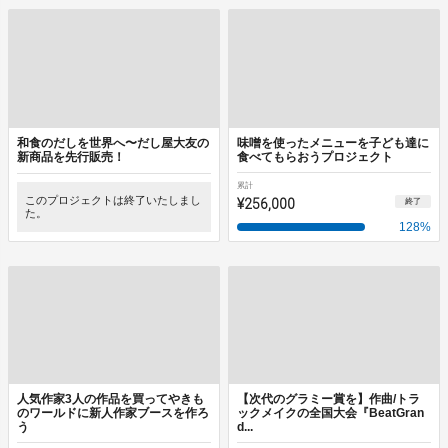
和食のだしを世界へ〜だし屋大友の
味噌を使ったメニューを子ども達に
新商品を先行販売！
食べてもらおうプロジェクト
累計
このプロジェクトは終了いたしまし
¥256,000
終了
た。
128
%
人気作家3人の作品を買ってやきも
【次代のグラミー賞を】作曲/トラ
のワールドに新人作家ブースを作ろ
ックメイクの全国大会『BeatGran
う
d...