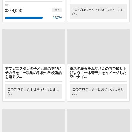
累計
¥344,000
このプロジェクトは終了いたしまし
終了
た。
137
%
アフガニスタンの子ども達の学びに
桑名の花火をみなさんの力で盛り上
チカラを！〜現地の学校へ学校備品
げよう！〜木曽三川をイメージした
を贈るプ...
空中ナイ...
このプロジェクトは終了いたしまし
このプロジェクトは終了いたしまし
た。
た。