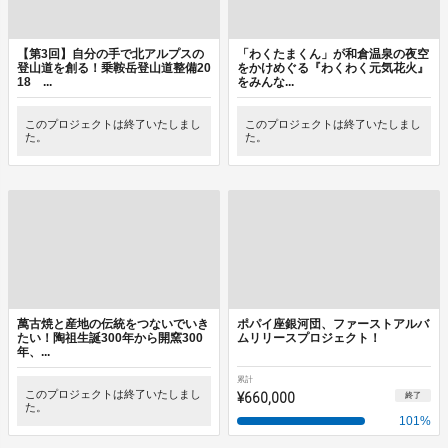
【第3回】自分の手で北アルプスの
「わくたまくん」が和倉温泉の夜空
登山道を創る！乗鞍岳登山道整備20
をかけめぐる『わくわく元気花火』
18 ...
をみんな...
このプロジェクトは終了いたしまし
このプロジェクトは終了いたしまし
た。
た。
萬古焼と産地の伝統をつないでいき
ポパイ座銀河団、ファーストアルバ
たい！陶祖生誕300年から開窯300
ムリリースプロジェクト！
年、...
累計
このプロジェクトは終了いたしまし
¥660,000
終了
た。
101
%