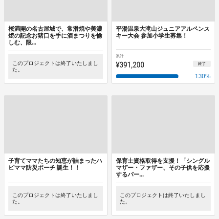
桜満開の名古屋城で、常滑焼や美濃
平湯温泉大滝山ジュニアアルペンス
焼の記念お猪口を手に酒まつりを愉
キー大会 参加小学生募集！
しむ、限...
累計
このプロジェクトは終了いたしまし
¥391,200
終了
た。
130
%
子育てママたちの知恵が詰まったハ
保育士資格取得を支援！「シングル
ピママ防災ポーチ 誕生！！
マザー・ファザー、その子供を応援
するパー...
このプロジェクトは終了いたしまし
このプロジェクトは終了いたしまし
た。
た。