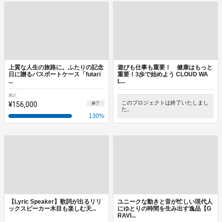
上質な人生の旅路に。ふたりの記念
遊びも仕事も重要！ 健康はもっと
日に贈るパスポートケース「futari
重要！3歩で始めよう CLOUD WA
...
L...
累計
¥156,000
このプロジェクトは終了いたしまし
終了
た。
130
%
【Lyric Speaker】歌詞が出るリリ
ユニークな動きと音が忙しい現代人
ックスピーカー木目も楽しむ天...
にゆとりの時間を生み出す逸品【G
RAVI...