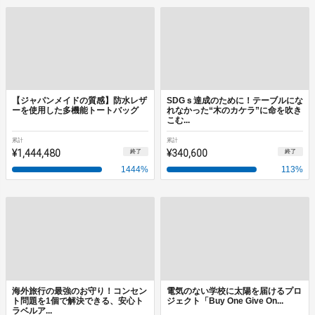
【ジャパンメイドの質感】防水レザ
SDGｓ達成のために！テーブルにな
ーを使用した多機能トートバッグ
れなかった“木のカケラ”に命を吹き
こむ...
累計
累計
¥1,444,480
¥340,600
終了
終了
1444
%
113
%
海外旅行の最強のお守り！コンセン
電気のない学校に太陽を届けるプロ
ト問題を1個で解決できる、安心ト
ジェクト「Buy One Give On...
ラベルア...